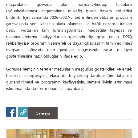
müqavilənin qüvvədə olan normativ-hüquqi tələblərə
uyğunlaşdırılması istiqamətində müvafiq işlərin davam etdirildiyi
bildirilib. Eyni zamanda 2026–2027-ci tədris ilindən etibarən proqram
çərçivəsində yeni ixtisasın əlavə olunması ilə bağlı nəzərdə tutulan
qəbul kvotasının tam formalaşdırılması məqsədilə təşviqat və
məlumatlandırma fəaliyyətlərinin gücləndirildiyi qeyd edilib. DPİQ
rəhbərliyi isə proqramın səmərəli və dayanıqlı icrasının təmin edilməsi
məqsədilə qüvvədə olan qaydalar çərçivəsində zəruri dəstəyin
göstərilməsinə hazır olduqlarını ifadə edib.
Görüşdə həmçinin tərəflər məzunların məşğulluq göstəriciləri və əmək
bazarına inteqrasiyası, eləcə də beynəlxalq tərəfdaşlığın daha da
gücləndirilməsi və proqramın keyfiyyətinin, səmərəliliyinin artırılması
istiqamətində də fikir mübadiləsi aparıblar.
Qalereya