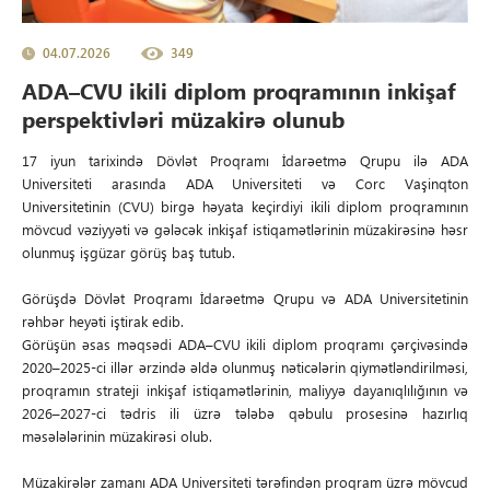
04.07.2026
349
ADA–CVU ikili diplom proqramının inkişaf
perspektivləri müzakirə olunub
17 iyun tarixində Dövlət Proqramı İdarəetmə Qrupu ilə ADA
Universiteti arasında ADA Universiteti və Corc Vaşinqton
Universitetinin (CVU) birgə həyata keçirdiyi ikili diplom proqramının
mövcud vəziyyəti və gələcək inkişaf istiqamətlərinin müzakirəsinə həsr
olunmuş işgüzar görüş baş tutub.
Görüşdə Dövlət Proqramı İdarəetmə Qrupu və ADA Universitetinin
rəhbər heyəti iştirak edib.
Görüşün əsas məqsədi ADA–CVU ikili diplom proqramı çərçivəsində
2020–2025-ci illər ərzində əldə olunmuş nəticələrin qiymətləndirilməsi,
proqramın strateji inkişaf istiqamətlərinin, maliyyə dayanıqlılığının və
2026–2027-ci tədris ili üzrə tələbə qəbulu prosesinə hazırlıq
məsələlərinin müzakirəsi olub.
Müzakirələr zamanı ADA Universiteti tərəfindən proqram üzrə mövcud