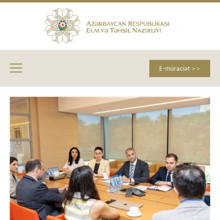
E-müraciət >>