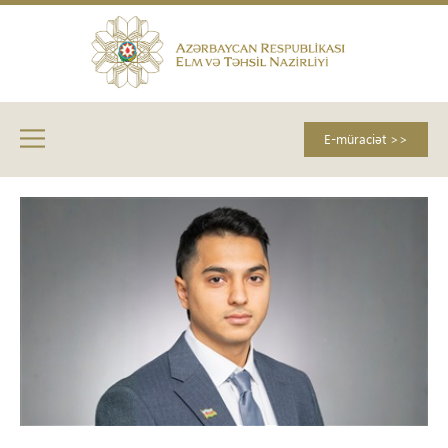
E-müraciət >>