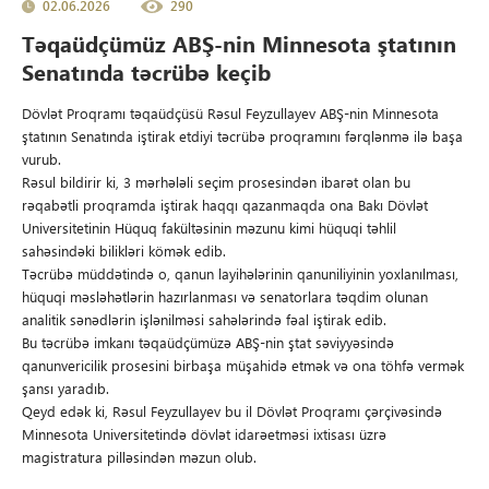
02.06.2026
290
Təqaüdçümüz ABŞ-nin Minnesota ştatının
Senatında təcrübə keçib
Dövlət Proqramı təqaüdçüsü Rəsul Feyzullayev ABŞ-nin Minnesota
ştatının Senatında iştirak etdiyi təcrübə proqramını fərqlənmə ilə başa
vurub.
Rəsul bildirir ki, 3 mərhələli seçim prosesindən ibarət olan bu
rəqabətli proqramda iştirak haqqı qazanmaqda ona Bakı Dövlət
Universitetinin Hüquq fakültəsinin məzunu kimi hüquqi təhlil
sahəsindəki bilikləri kömək edib.
Təcrübə müddətində o, qanun layihələrinin qanuniliyinin yoxlanılması,
hüquqi məsləhətlərin hazırlanması və senatorlara təqdim olunan
analitik sənədlərin işlənilməsi sahələrində fəal iştirak edib.
Bu təcrübə imkanı təqaüdçümüzə ABŞ-nin ştat səviyyəsində
qanunvericilik prosesini birbaşa müşahidə etmək və ona töhfə vermək
şansı yaradıb.
Qeyd edək ki, Rəsul Feyzullayev bu il Dövlət Proqramı çərçivəsində
Minnesota Universitetində dövlət idarəetməsi ixtisası üzrə
magistratura pilləsindən məzun olub.