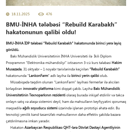
18.11.2025
476
BMU-İNHA tələbəsi “Rebuild Karabakh”
hakatonunun qalibi oldu!
BMU-İNHA İDP tələbəsi “Rebuild Karabakh” hakatonunda birinci yerə layiq
görüldü.
Bakı Mühəndislik Universitetinin İNHA Universiteti ilə İkili Diplom
Proqramının “Elektronika mühəndisliyi” ixtisasının 3-cü kurs tələbəsi
Hakim
Musazadə
, 31 oktyabr – 1 noyabr tarixlərində keçirilən
“Rebuild Karabakh”
hakatonunda “
LankonFarm
” adlı layihə ilə
birinci yerin qalibi
olub.
Müsabiqədə təqdim olunan “LankonFarm” layihəsi fermerlər ilə alıcıları
birləşdirən
innovativ platforma
kimi diqqət çəkib. Layihə
Bakı Mühəndislik
Universitetinin Texnoparkının rezidenti
olaraq burada inkişaf etdirilir və təkcə
onlayn satış və əlaqə sistemini deyil, həm də məhsulların keyfiyyətini qorumaq
məqsədilə
ağıllı soyuducu sistemi
üzərində işlənən prototipi əhatə edir. Bu
texnoloji yenilik kənd təsərrüfatı məhsullarının daha effektiv şəkildə bazara
çatdırılmasına imkan yaradır.
Hakaton
Azərbaycan Respublikası QHT-lərə Dövlət Dəstəyi Agentliyinin