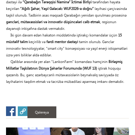
dəstəyi ilə
“Qarabağın Tərəqqisi Naminə” İctimai Birliyi
tərəfindən həyata
keçirilən
“Ağıllı Şəhər, Yaşıl Gələcək: WUF2026-a doğru”
layihəsi çərçivəsində
təşkil olunub. Tədbirin əsas məqsədi Qarabağın yenidən qurulması prosesinə
gəncləri, mütəxəssisləri və innovativ düşüncələri cəlb etmək
, regionun
dayanıqlı inkişafına dəstək verməkdir.
İki gün davam edən hakaton müddətində iştirakçı komandalar üçün
15
müxtəlif təlim
keçirilib və
fərdi mentor dəstəyi
təmin olunub. Gənclər
innovativ texnologiyalar, “smart city” konsepsiyası və yaşıl enerji istiqamətləri
üzrə yeni biliklər əldə ediblər.
Qaliblər arasında yer alan “LankonFarm” komandası həmçinin
Birləşmiş
Millətlər Təşkilatının Dünya Şəhərlər Forumunda (WUF 13)
iştirak hüququ
qazanıb. Bu, gənc azərbaycanlı mütəxəssislərin beynəlxalq səviyyədə öz
layihələrini təqdim etmək və təcrübə mübadiləsi aparmaq imkanı deməkdir.
Qalereya