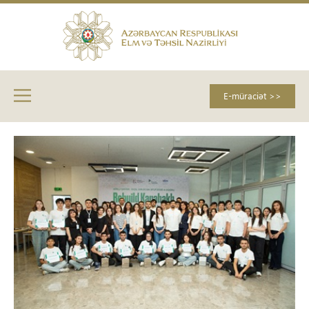
E-müraciət >>