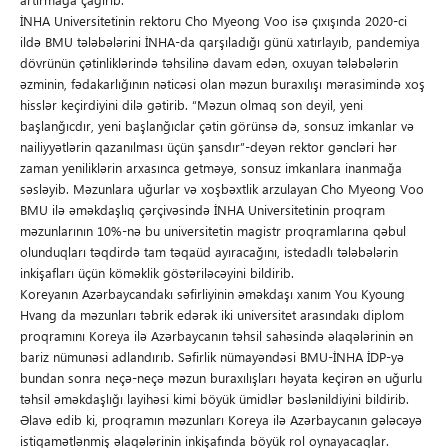
İNHA Universitetinin rektoru Cho Myeong Voo isə çıxışında 2020-ci
ildə BMU tələbələrini İNHA-da qarşıladığı günü xatırlayıb, pandemiya
dövrünün çətinliklərində təhsilinə davam edən, oxuyan tələbələrin
əzminin, fədakarlığının nəticəsi olan məzun buraxılışı mərasimində xoş
hisslər keçirdiyini dilə gətirib. “Məzun olmaq son deyil, yeni
başlanğıcdır, yeni başlanğıclar çətin görünsə də, sonsuz imkanlar və
nailiyyətlərin qazanılması üçün şansdır”-deyən rektor gəncləri hər
zaman yeniliklərin arxasınca getməyə, sonsuz imkanlara inanmağa
səsləyib. Məzunlara uğurlar və xoşbəxtlik arzulayan Cho Myeong Voo
BMU ilə əməkdaşlıq çərçivəsində İNHA Universitetinin proqram
məzunlarının 10%-nə bu universitetin magistr proqramlarına qəbul
olunduqları təqdirdə tam təqaüd ayıracağını, istedadlı tələbələrin
inkişafları üçün köməklik göstəriləcəyini bildirib.
Koreyanın Azərbaycandakı səfirliyinin əməkdaşı xanım You Kyoung
Hvang da məzunları təbrik edərək iki universitet arasındakı diplom
proqramını Koreya ilə Azərbaycanın təhsil sahəsində əlaqələrinin ən
bariz nümunəsi adlandırıb. Səfirlik nümayəndəsi BMU-İNHA İDP-yə
bundan sonra neçə-neçə məzun buraxılışları həyata keçirən ən uğurlu
təhsil əməkdaşlığı layihəsi kimi böyük ümidlər bəslənildiyini bildirib.
Əlavə edib ki, proqramın məzunları Koreya ilə Azərbaycanın gələcəyə
istiqamətlənmiş əlaqələrinin inkişafında böyük rol oynayacaqlar.