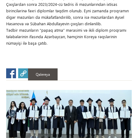
Çıxışlardan sonra 2023/2024-cü tədris ili məzunlarından ixtisas
birincilərinə fəxri diplomlar təqdim olunub. Eyni zamanda proqramın
digər məzunları da mükafatlandırılıb, sonra isə məzunlardan Aysel
Həsənova və Sübahan Abdullayevin çıxışları dinlənilib.
Tədbir məzunların “papaq atma” mərasimi və ikili diplom proqramı
tələbələrinin ifasında Azərbaycan, həmçinin Koreya rəqslərinin
nümayişi ilə başa çatıb.
Qalereya