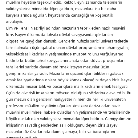
müəllim heyətinə təşəkkür edib. Rektor, eyni zamanda tələbələrin
valideynlərinə minnətdarlığını çatdırıb, məzunlara isə bir daha
karyeralarında uğurlar, həyatlarında cansağlığı və xoşbəxtlik
arzulayıb.
Elm və Təhsil Nazirliyi adından məzunları təbrik edən nazir müavini
İdris İsayev ölkəmizdə təhsilə dövlət səviyyəsində göstərilən
diqqət və qayğıdan danışıb. Gənclərin nüfuzlu xarici universitetlərdə
təhsil almaları üçün qəbul olunan dövlət proqramlarının əhəmiyyətini,
yüksəkixtisaslı kadrların yetişməsində müsbət rolunu vurğulayaraq
bildirib ki, bütün təhsil səviyyələrini əhatə edən dövlət proqramları
təhsillərini xaricdə davam etdirmək istəyən məzunlar üçün
geniş imkanlar yaradır. Məzunların qazandıqları biliklərin gələcək
əmək fəaliyyətlərində onlara böyük kömək olacağını deyən İdris İsayev
ölkəmizdə müasir bilik və bacarıqlara malik kadrların əmək fəaliyyəti
üçün də əlverişli imkanların mövcud olduğunu sözlərinə əlavə edib. Bu
gün məzun olan gənclərin nailiyyətlərini həm də hər iki universitetin
professor-müəllim heyətinin uğurları kimi xarakterizə edən nazir
müavini müəllimlərə, habelə övladlarının yetişməsində və təhsillərində
böyük dəstək olan valideynlərə minnətdarlığını bildirib. Cəmiyyətimizin
inkişafının savadlı gənclərdən asılı olduğunu deyən İdris İsayev
məzunları öz üzərlərində daim işləməyə, bilik və bacarıqlarını
artırmağa çağırıb.