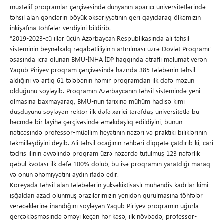
müxtəlif proqramlar çərçivəsində dünyanın aparıcı universitetlərində
təhsil alan gənclərin böyük əksəriyyətinin geri qayıdaraq ölkəmizin
inkişafına töhfələr verdiyini bildirib.
“2019-2023-cü illər üçün Azərbaycan Respublikasında ali təhsil
sisteminin beynəlxalq rəqabətliliyinin artırılması üzrə Dövlət Proqramı”
əsasında icra olunan BMU-İNHA İDP haqqında ətraflı məlumat verən
Yaqub Piriyev proqram çərçivəsində hazırda 385 tələbənin təhsil
aldığını və artıq 61 tələbənin həmin proqramdan ilk dəfə məzun
olduğunu söyləyib. Proqramın Azərbaycanın təhsil sistemində yeni
olmasına baxmayaraq, BMU-nun tarixinə mühüm hadisə kimi
düşdüyünü söyləyən rektor ilk dəfə xarici tərəfdaş universitetlə bu
həcmdə bir layihə çərçivəsində əməkdaşlıq edildiyini, bunun
nəticəsində professor-müəllim heyətinin nəzəri və praktiki biliklərinin
təkmilləşdiyini deyib. Ali təhsil ocağının rəhbəri diqqətə çatdırıb ki, cari
tədris ilinin əvvəlində proqram üzrə nəzərdə tutulmuş 123 nəfərlik
qəbul kvotası ilk dəfə 100% dolub, bu isə proqramın yaratdığı maraq
və onun əhəmiyyətini aydın ifadə edir.
Koreyada təhsil alan tələbələrin yüksəkixtisaslı mühəndis kadrlar kimi
işğaldan azad olunmuş ərazilərimizin yenidən qurulmasına töhfələr
verəcəklərinə inandığını söyləyən Yaqub Piriyev proqramın uğurla
gerçəkləşməsində əməyi keçən hər kəsə, ilk növbədə, professor-