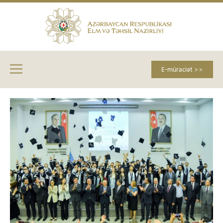
E-müraciət >>