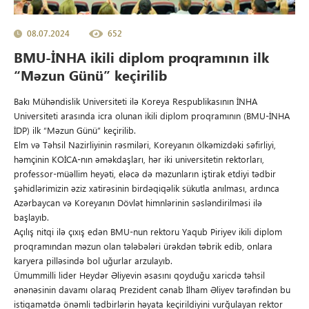
08.07.2024
652
BMU-İNHA ikili diplom proqramının ilk
“Məzun Günü” keçirilib
Bakı Mühəndislik Universiteti ilə Koreya Respublikasının İNHA
Universiteti arasında icra olunan ikili diplom proqramının (BMU-İNHA
İDP) ilk “Məzun Günü” keçirilib.
Elm və Təhsil Nazirliyinin rəsmiləri, Koreyanın ölkəmizdəki səfirliyi,
həmçinin KOİCA-nın əməkdaşları, hər iki universitetin rektorları,
professor-müəllim heyəti, eləcə də məzunların iştirak etdiyi tədbir
şəhidlərimizin əziz xatirəsinin birdəqiqəlik sükutla anılması, ardınca
Azərbaycan və Koreyanın Dövlət himnlərinin səsləndirilməsi ilə
başlayıb.
Açılış nitqi ilə çıxış edən BMU-nun rektoru Yaqub Piriyev ikili diplom
proqramından məzun olan tələbələri ürəkdən təbrik edib, onlara
karyera pilləsində bol uğurlar arzulayıb.
Ümummilli lider Heydər Əliyevin əsasını qoyduğu xaricdə təhsil
ənənəsinin davamı olaraq Prezident cənab İlham Əliyev tərəfindən bu
istiqamətdə önəmli tədbirlərin həyata keçirildiyini vurğulayan rektor