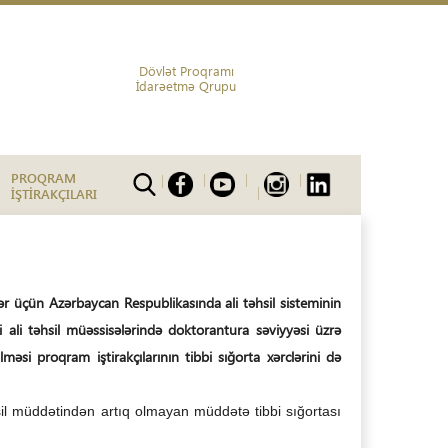
Dövlət Proqramı
İdarəetmə Qrupu
PROQRAM
İŞTİRAKÇILARI
lər üçün Azərbaycan Respublikasında ali təhsil sisteminin
i ali təhsil müəssisələrində doktorantura səviyyəsi üzrə
məsi proqram iştirakçılarının tibbi sığorta xərclərini də
hsil müddətindən artıq olmayan müddətə tibbi sığortası