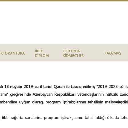
İKİLİ
ELEKTRON
OKTORANTURA
FAQ/MVS
DİPLOM
XİDMƏTLƏR
ı 13 noyabr 2019-cu il tarixli Qərarı ilə təsdiq edilmiş "2019-2023-cü il
qramı” çərçivəsində Azərbaycan Respublikası vətəndaşlarının nüfuzlu xaric
ımbəndinə uyğun olaraq, proqram iştirakçılarının təhsilinin maliyyələşdiril
bbi sığorta xərclərinə proqram iştirakçısının təhsil aldığı ölkədə tə