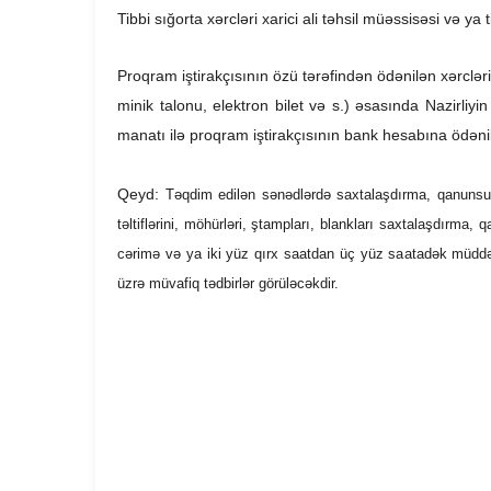
Tibbi sığorta xərcləri xarici ali təhsil müəssisəsi və ya
Proqram iştirakçısının özü tərəfindən ödənilən xərcləri
minik talonu, elektron bilet və s.) əsasında Nazirliy
manatı ilə proqram iştirakçısının bank hesabına ödənili
Qeyd:
T
əqdim edilən sənədlərdə saxtalaşdırma, qanunsuz
təltiflərini, möhürləri, ştampları, blankları saxtalaşdır
cərimə və ya iki yüz qırx saatdan üç yüz saatadək müddətə
üzrə müvafiq tədbirlər görüləcəkdir.