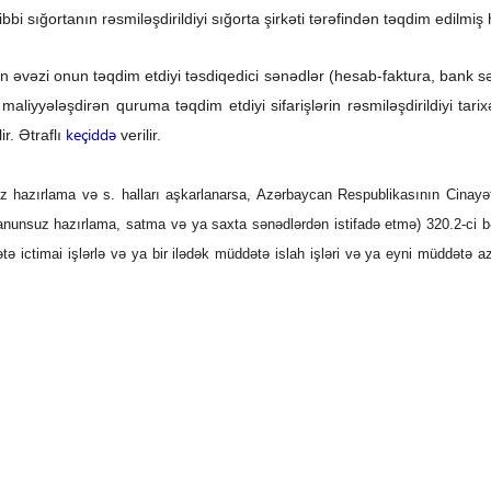
 tibbi sığortanın rəsmiləşdirildiyi sığorta şirkəti tərəfindən təqdim edilmi
n əvəzi onun təqdim etdiyi təsdiqedici sənədlər (hesab-faktura, bank sən
in maliyyələşdirən quruma təqdim etdiyi sifarişlərin rəsmiləşdirildiy
keçiddə
r. Ətraflı
verilir.
 hazırlama və s. halları aşkarlanarsa, Azərbaycan Respublikasının Cinayət
ma, qanunsuz hazırlama, satma və ya saxta sənədlərdən istifadə etmə) 320.2
 ictimai işlərlə və ya bir ilədək müddətə islah işləri və ya eyni müddətə 