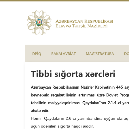
DPİQ
BAKALAVRİAT
MAGİSTRATURA
D
Tibbi sığorta xərcləri
Azərbaycan Respublikasının Nazirlər Kabinetinin 445 sayl
beynəlxalq rəqabətliliyinin artırılması üzrə Dövlət Pro
təhsilinin maliyyələşdirilməsi Qaydaları”
nın 2.1.4-ci yar
əhatə edir.
Həmin Qaydaların 2.6-cı yarımbəndinə uyğun olaraq, ti
üçün ödənilən sığorta haqqı aiddir.