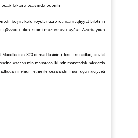
ş hesab-faktura əsasında ödənilir.
ədi, beynəlxalq reyslər üzrə ictimai nəqliyyat biletinin
i tarixə qüvvədə olan rəsmi məzənnəyə uyğun Azərbaycan
 Məcəlləsinin 320-ci maddəsinin (Rəsmi sənədləri, dövlət
-ci bəndinə əsasən min manatdan iki min manatadək miqdarda
azadlıqdan məhrum etmə ilə cəzalandırılması üçün aidiyyəti